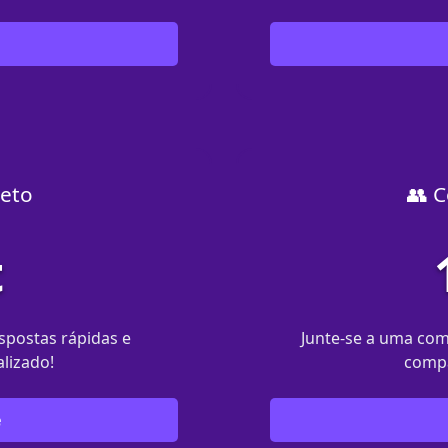
reto
👥 
t
espostas rápidas e
Junte-se a uma com
lizado!
compa
e