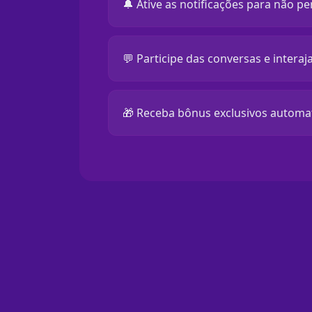
🔔 Ative as notificações para não p
💬 Participe das conversas e interaj
🎁 Receba bônus exclusivos autom