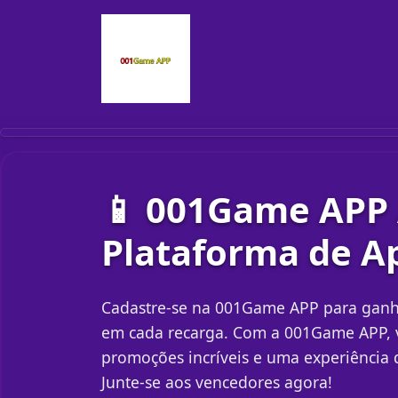
📱 001Game APP
Plataforma de A
Cadastre-se na 001Game APP para ganh
em cada recarga. Com a 001Game APP, 
promoções incríveis e uma experiência d
Junte-se aos vencedores agora!