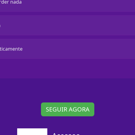
erder nada
a
aticamente
SEGUIR AGORA