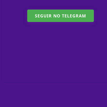
SEGUIR NO TELEGRAM