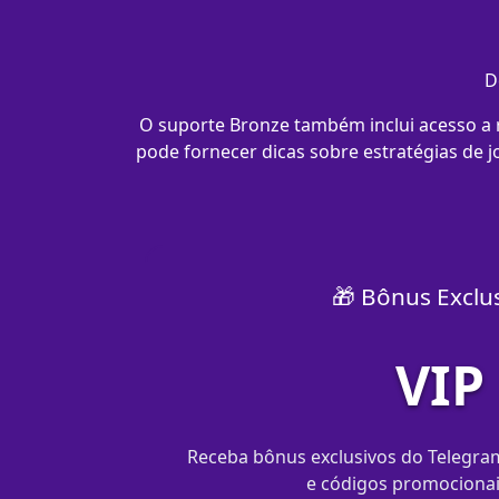
D
O suporte Bronze também inclui acesso a r
pode fornecer dicas sobre estratégias de 
🎁 Bônus Exclu
VIP
Receba bônus exclusivos do Telegra
e códigos promocionai