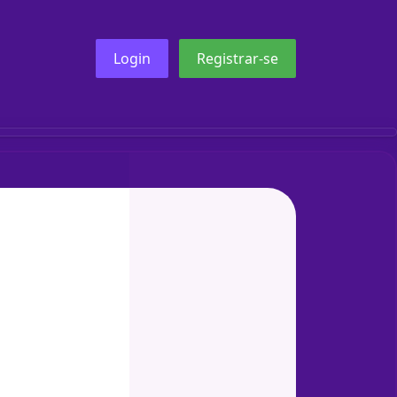
Login
Registrar-se