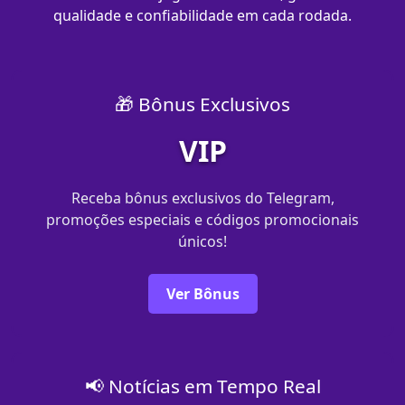
qualidade e confiabilidade em cada rodada.
🎁 Bônus Exclusivos
VIP
Receba bônus exclusivos do Telegram,
promoções especiais e códigos promocionais
únicos!
Ver Bônus
📢 Notícias em Tempo Real