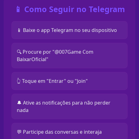
📱 Como Seguir no Telegram
📱 Baixe o app Telegram no seu dispositivo
🔍 Procure por "@007Game Com
BaixarOficial"
👆 Toque em "Entrar" ou "Join"
🔔 Ative as notificações para não perder
nada
💬 Participe das conversas e interaja