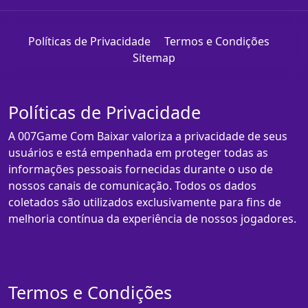
Políticas de Privacidade
Termos e Condições
Sitemap
Políticas de Privacidade
A 007Game Com Baixar valoriza a privacidade de seus
usuários e está empenhada em proteger todas as
informações pessoais fornecidas durante o uso de
nossos canais de comunicação. Todos os dados
coletados são utilizados exclusivamente para fins de
melhoria contínua da experiência de nossos jogadores.
Termos e Condições