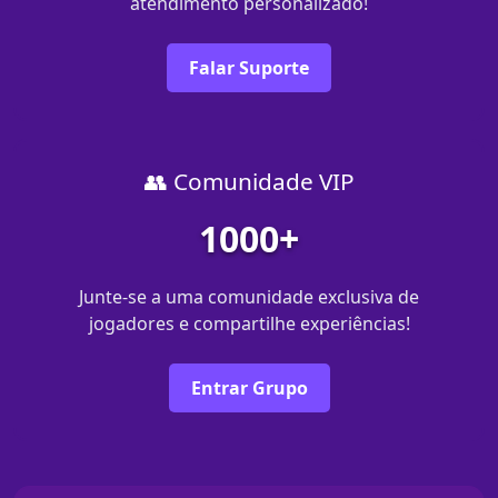
atendimento personalizado!
Falar Suporte
👥 Comunidade VIP
1000+
Junte-se a uma comunidade exclusiva de
jogadores e compartilhe experiências!
Entrar Grupo