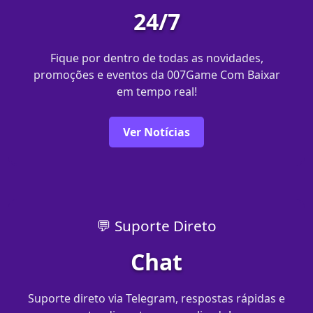
24/7
Fique por dentro de todas as novidades,
promoções e eventos da 007Game Com Baixar
em tempo real!
Ver Notícias
💬 Suporte Direto
Chat
Suporte direto via Telegram, respostas rápidas e