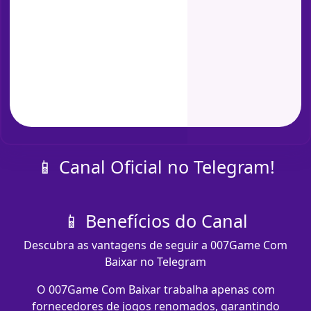
📱 Canal Oficial no Telegram!
📱 Benefícios do Canal
Descubra as vantagens de seguir a 007Game Com
Baixar no Telegram
O 007Game Com Baixar trabalha apenas com
fornecedores de jogos renomados, garantindo