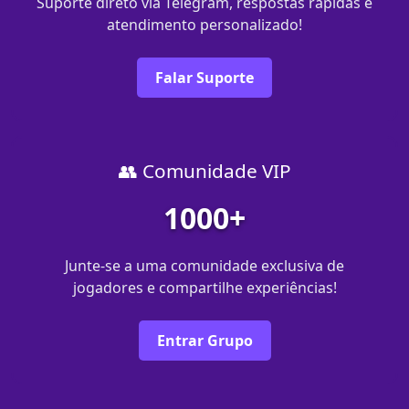
Suporte direto via Telegram, respostas rápidas e
atendimento personalizado!
Falar Suporte
👥 Comunidade VIP
1000+
Junte-se a uma comunidade exclusiva de
jogadores e compartilhe experiências!
Entrar Grupo