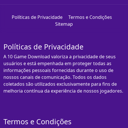
Políticas de Privacidade
Termos e Condições
Sitemap
Políticas de Privacidade
A 10 Game Download valoriza a privacidade de seus
usuários e está empenhada em proteger todas as
informações pessoais fornecidas durante o uso de
nossos canais de comunicação. Todos os dados
coletados são utilizados exclusivamente para fins de
melhoria contínua da experiência de nossos jogadores.
Termos e Condições