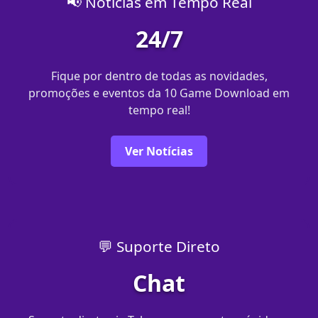
📢 Notícias em Tempo Real
24/7
Fique por dentro de todas as novidades,
promoções e eventos da 10 Game Download em
tempo real!
Ver Notícias
💬 Suporte Direto
Chat