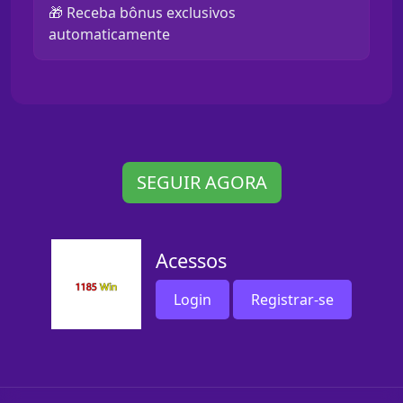
🎁 Receba bônus exclusivos
automaticamente
SEGUIR AGORA
Acessos
Login
Registrar-se