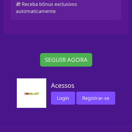
🎁 Receba bônus exclusivos
automaticamente
SEGUIR AGORA
Acessos
Login
Registrar-se