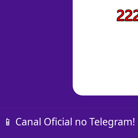
📱 Canal Oficial no Telegram!