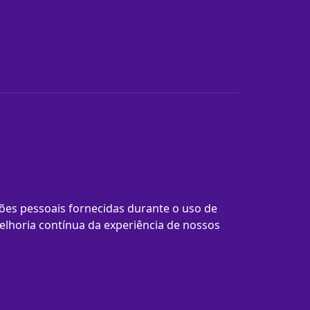
ões pessoais fornecidas durante o uso de
elhoria contínua da experiência de nossos