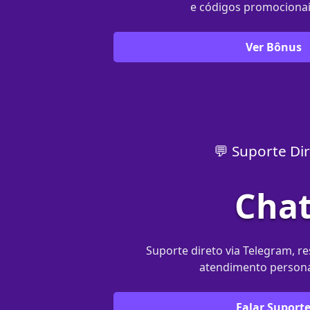
e códigos promocionai
Ver Bônus
💬 Suporte Di
Cha
Suporte direto via Telegram, r
atendimento persona
Falar Suport