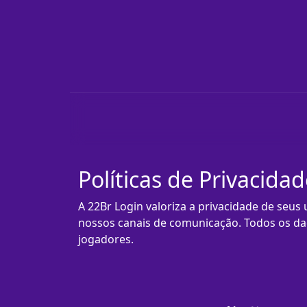
Políticas de Privacida
A 22Br Login valoriza a privacidade de seu
nossos canais de comunicação. Todos os dad
jogadores.