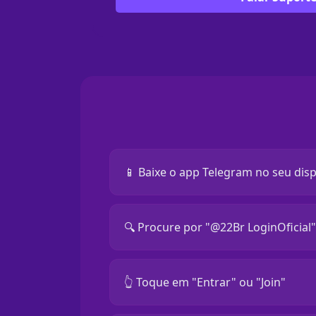
📱 Baixe o app Telegram no seu disp
🔍 Procure por "@22Br LoginOficial"
👆 Toque em "Entrar" ou "Join"