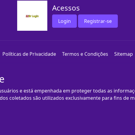
Acessos
Login
Registrar-se
Políticas de Privacidade
Termos e Condições
Sitemap
de
s usuários e está empenhada em proteger todas as informaç
os coletados são utilizados exclusivamente para fins de m