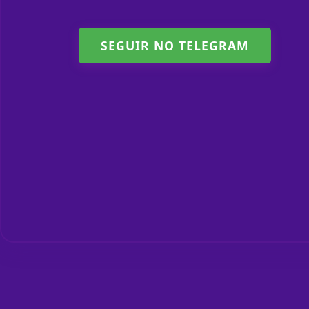
SEGUIR NO TELEGRAM