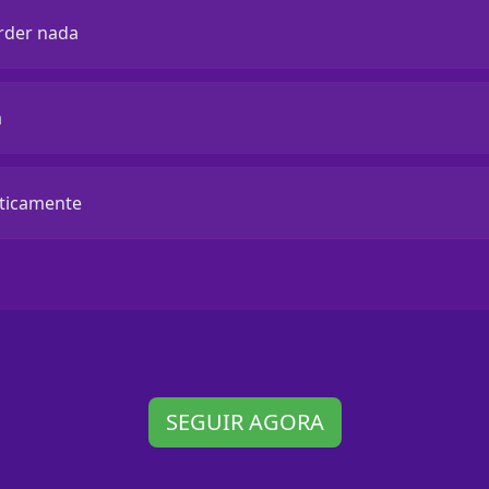
erder nada
a
aticamente
SEGUIR AGORA