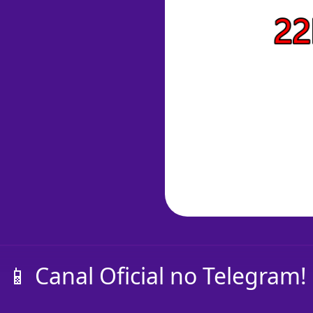
📱 Canal Oficial no Telegram!