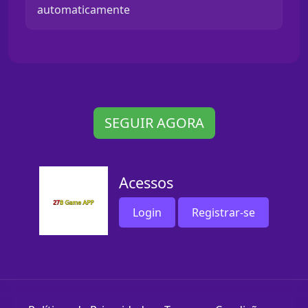
automaticamente
SEGUIR AGORA
Acessos
Login
Registrar-se