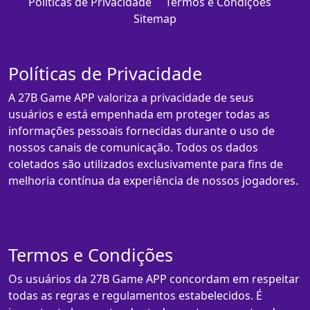
Políticas de Privacidade
Termos e Condições
Sitemap
Políticas de Privacidade
A 27B Game APP valoriza a privacidade de seus
usuários e está empenhada em proteger todas as
informações pessoais fornecidas durante o uso de
nossos canais de comunicação. Todos os dados
coletados são utilizados exclusivamente para fins de
melhoria contínua da experiência de nossos jogadores.
Termos e Condições
Os usuários da 27B Game APP concordam em respeitar
todas as regras e regulamentos estabelecidos. É