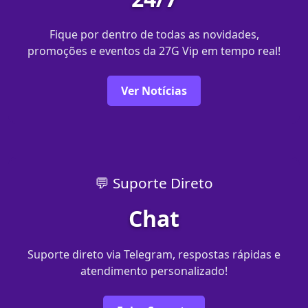
Fique por dentro de todas as novidades,
promoções e eventos da 27G Vip em tempo real!
Ver Notícias
💬 Suporte Direto
Chat
Suporte direto via Telegram, respostas rápidas e
atendimento personalizado!