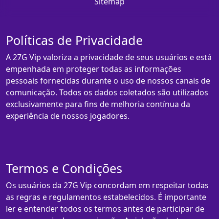
Sitemap
Políticas de Privacidade
A 27G Vip valoriza a privacidade de seus usuários e está
empenhada em proteger todas as informações
pessoais fornecidas durante o uso de nossos canais de
comunicação. Todos os dados coletados são utilizados
exclusivamente para fins de melhoria contínua da
experiência de nossos jogadores.
Termos e Condições
Os usuários da 27G Vip concordam em respeitar todas
as regras e regulamentos estabelecidos. É importante
ler e entender todos os termos antes de participar de