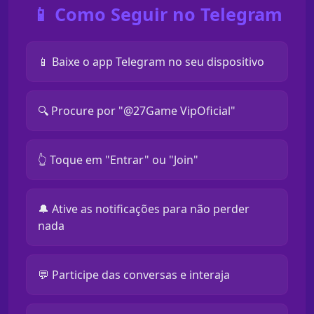
📱 Como Seguir no Telegram
📱 Baixe o app Telegram no seu dispositivo
🔍 Procure por "@27Game VipOficial"
👆 Toque em "Entrar" ou "Join"
🔔 Ative as notificações para não perder
nada
💬 Participe das conversas e interaja