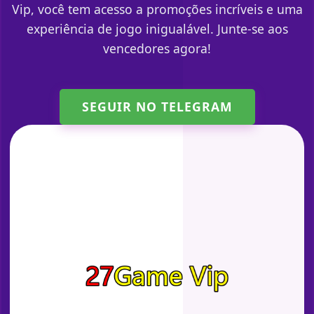
Vip, você tem acesso a promoções incríveis e uma
experiência de jogo inigualável. Junte-se aos
vencedores agora!
SEGUIR NO TELEGRAM