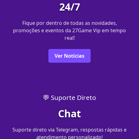
24/7
Fique por dentro de todas as novidades,
promoções e eventos da 27Game Vip em tempo
real!
Ver Notícias
💬 Suporte Direto
Chat
Suporte direto via Telegram, respostas rápidas e
atendimento personalizado!