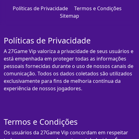
Políticas de Privacidade
Termos e Condições
Sitemap
Políticas de Privacidade
A 27Game Vip valoriza a privacidade de seus usuários e
está empenhada em proteger todas as informações
pessoais fornecidas durante o uso de nossos canais de
comunicação. Todos os dados coletados são utilizados
exclusivamente para fins de melhoria contínua da
experiência de nossos jogadores.
Termos e Condições
Os usuários da 27Game Vip concordam em respeitar