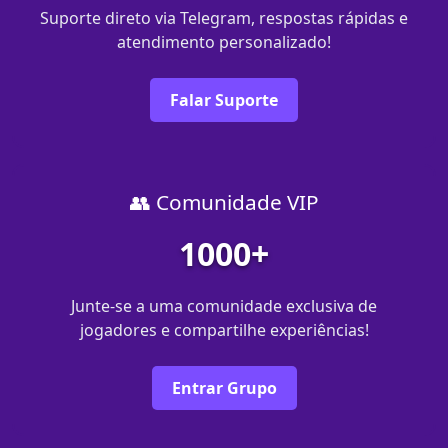
Suporte direto via Telegram, respostas rápidas e
atendimento personalizado!
Falar Suporte
👥 Comunidade VIP
1000+
Junte-se a uma comunidade exclusiva de
jogadores e compartilhe experiências!
Entrar Grupo