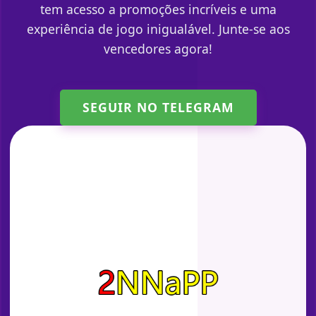
tem acesso a promoções incríveis e uma
experiência de jogo inigualável. Junte-se aos
vencedores agora!
SEGUIR NO TELEGRAM