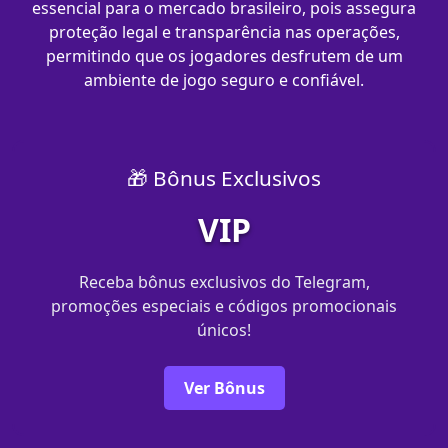
essencial para o mercado brasileiro, pois assegura
proteção legal e transparência nas operações,
permitindo que os jogadores desfrutem de um
ambiente de jogo seguro e confiável.
🎁 Bônus Exclusivos
VIP
Receba bônus exclusivos do Telegram,
promoções especiais e códigos promocionais
únicos!
Ver Bônus