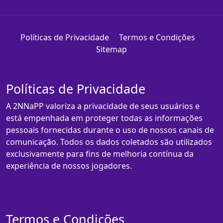
Políticas de Privacidade
Termos e Condições
Sitemap
Políticas de Privacidade
A 2NNaPP valoriza a privacidade de seus usuários e
está empenhada em proteger todas as informações
pessoais fornecidas durante o uso de nossos canais de
comunicação. Todos os dados coletados são utilizados
exclusivamente para fins de melhoria contínua da
experiência de nossos jogadores.
Termos e Condições