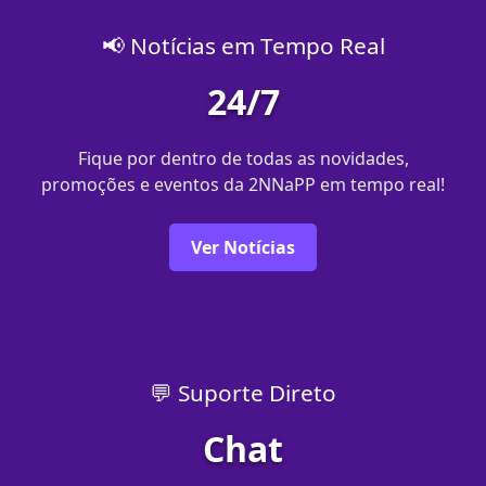
📢 Notícias em Tempo Real
24/7
Fique por dentro de todas as novidades,
promoções e eventos da 2NNaPP em tempo real!
Ver Notícias
💬 Suporte Direto
Chat