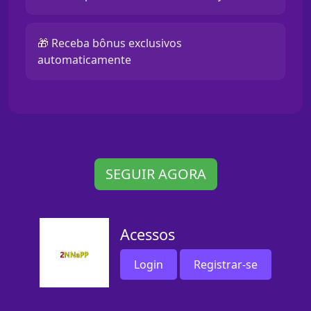
🎁 Receba bônus exclusivos
automaticamente
SEGUIR AGORA
Acessos
Login
Registrar-se