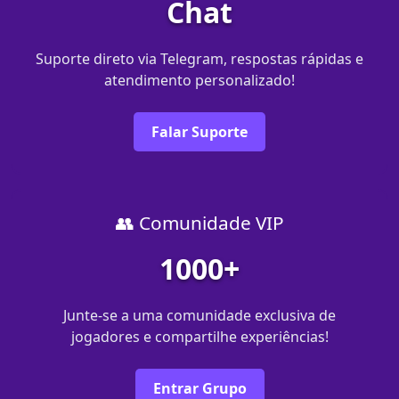
Chat
Suporte direto via Telegram, respostas rápidas e
atendimento personalizado!
Falar Suporte
👥 Comunidade VIP
1000+
Junte-se a uma comunidade exclusiva de
jogadores e compartilhe experiências!
Entrar Grupo