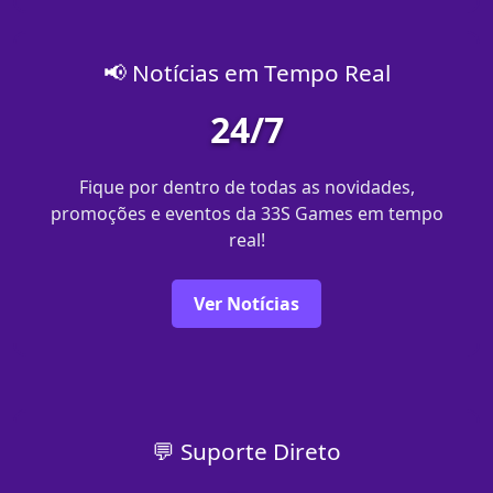
📢 Notícias em Tempo Real
24/7
Fique por dentro de todas as novidades,
promoções e eventos da 33S Games em tempo
real!
Ver Notícias
💬 Suporte Direto