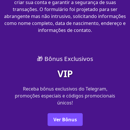
criar sua conta e garantir a segurança de suas
transações. O formulário foi projetado para ser
abrangente mas não intrusivo, solicitando informações
como nome completo, data de nascimento, endereço e
informações de contato.
🎁 Bônus Exclusivos
VIP
Receba bônus exclusivos do Telegram,
promoções especiais e códigos promocionais
únicos!
Ver Bônus