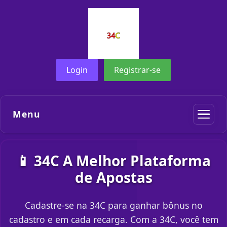
Login
Registrar-se
Menu
📱 34C A Melhor Plataforma
de Apostas
Cadastre-se na 34C para ganhar bônus no
cadastro e em cada recarga. Com a 34C, você tem