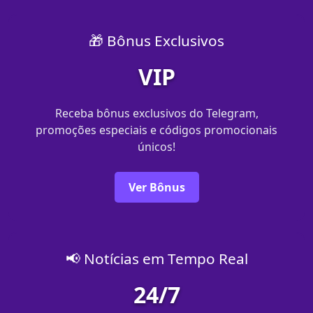
🎁 Bônus Exclusivos
VIP
Receba bônus exclusivos do Telegram,
promoções especiais e códigos promocionais
únicos!
Ver Bônus
📢 Notícias em Tempo Real
24/7