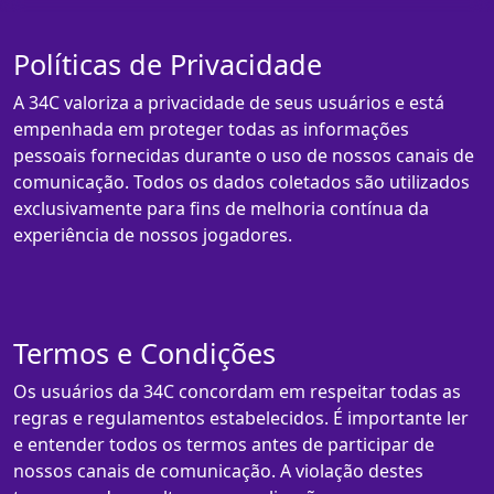
Políticas de Privacidade
A 34C valoriza a privacidade de seus usuários e está
empenhada em proteger todas as informações
pessoais fornecidas durante o uso de nossos canais de
comunicação. Todos os dados coletados são utilizados
exclusivamente para fins de melhoria contínua da
experiência de nossos jogadores.
Termos e Condições
Os usuários da 34C concordam em respeitar todas as
regras e regulamentos estabelecidos. É importante ler
e entender todos os termos antes de participar de
nossos canais de comunicação. A violação destes