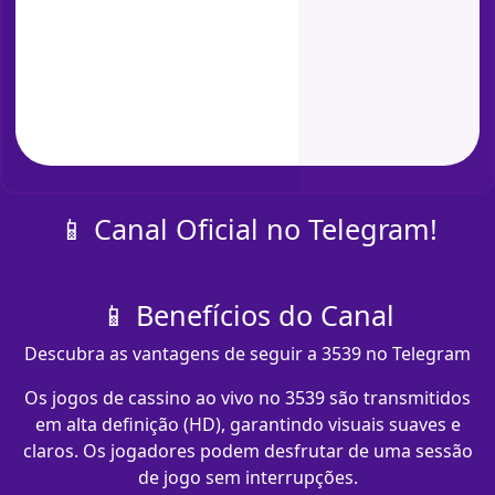
📱 Canal Oficial no Telegram!
📱 Benefícios do Canal
Descubra as vantagens de seguir a 3539 no Telegram
Os jogos de cassino ao vivo no 3539 são transmitidos
em alta definição (HD), garantindo visuais suaves e
claros. Os jogadores podem desfrutar de uma sessão
de jogo sem interrupções.