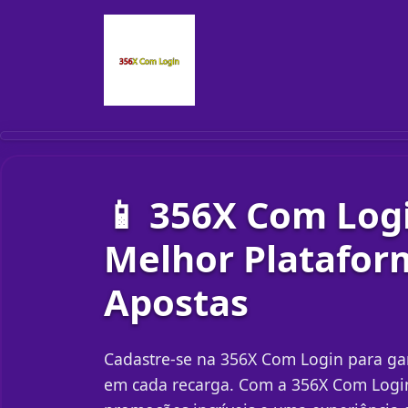
📱 356X Com Log
Melhor Platafor
Apostas
Cadastre-se na 356X Com Login para ga
em cada recarga. Com a 356X Com Login