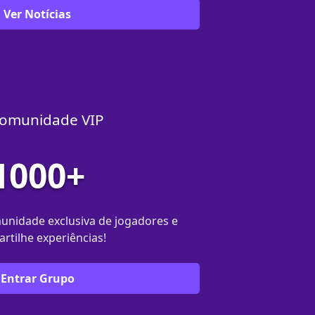
Ver Notícias
Comunidade VIP
1000+
unidade exclusiva de jogadores e
rtilhe experiências!
Entrar Grupo