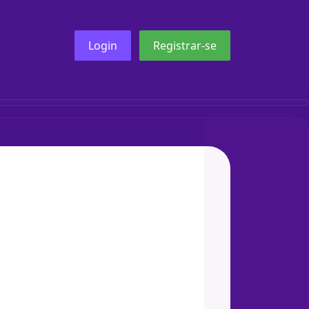
Login
Registrar-se