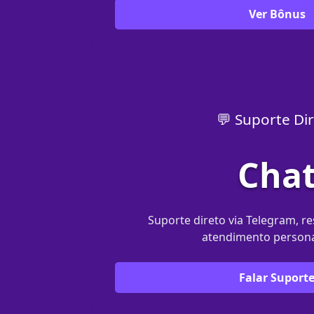
Ver Bônus
💬 Suporte Di
Cha
Suporte direto via Telegram, r
atendimento persona
Falar Suport