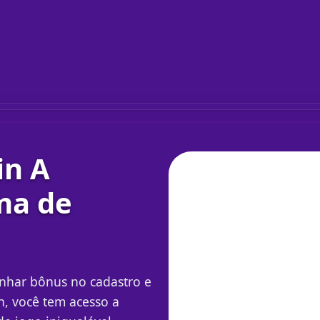
in A
ma de
nhar bônus no cadastro e
, você tem acesso a