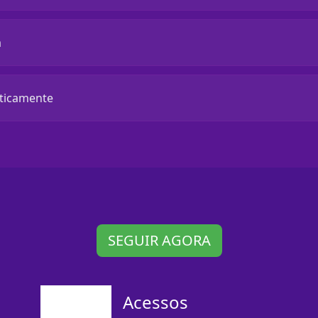
a
aticamente
SEGUIR AGORA
Acessos