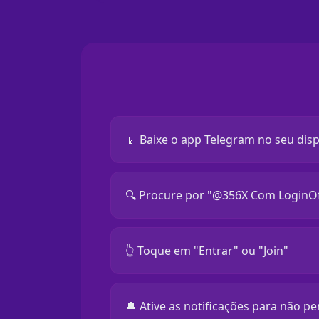
📱 Baixe o app Telegram no seu disp
🔍 Procure por "@356X Com LoginOfi
👆 Toque em "Entrar" ou "Join"
🔔 Ative as notificações para não p