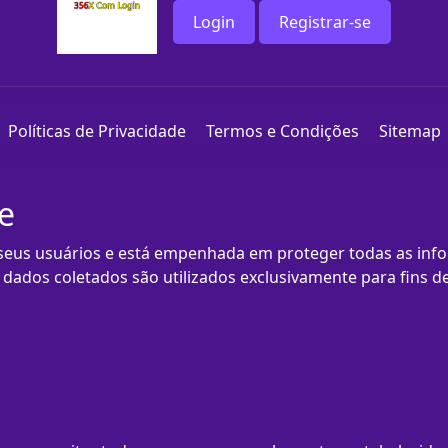
Login
Registrar-se
Políticas de Privacidade
Termos e Condições
Sitemap
de
 seus usuários e está empenhada em proteger todas as inf
dados coletados são utilizados exclusivamente para fins d