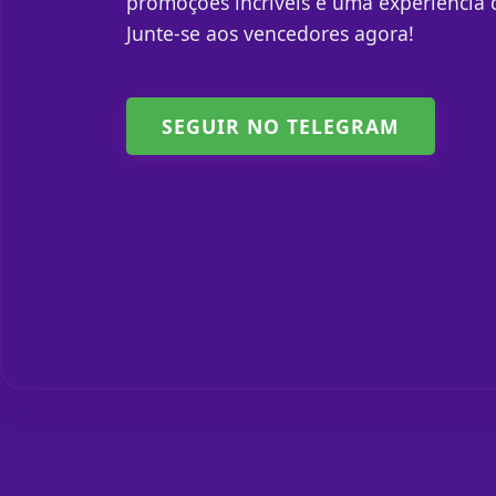
promoções incríveis e uma experiência d
Junte-se aos vencedores agora!
SEGUIR NO TELEGRAM