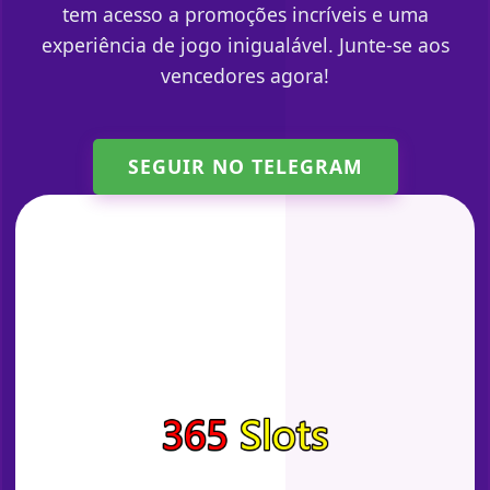
tem acesso a promoções incríveis e uma
experiência de jogo inigualável. Junte-se aos
vencedores agora!
SEGUIR NO TELEGRAM