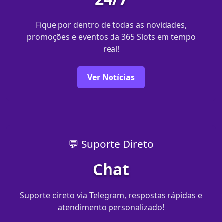
Fique por dentro de todas as novidades,
promoções e eventos da 365 Slots em tempo
real!
Ver Notícias
💬 Suporte Direto
Chat
Suporte direto via Telegram, respostas rápidas e
atendimento personalizado!