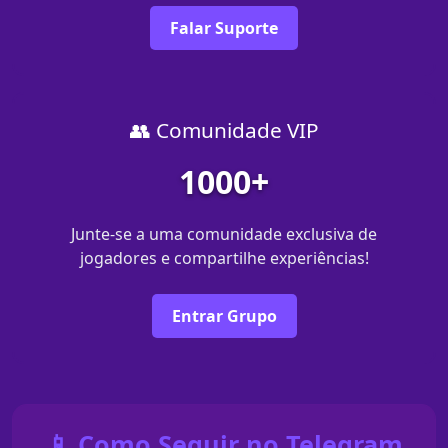
Falar Suporte
👥 Comunidade VIP
1000+
Junte-se a uma comunidade exclusiva de
jogadores e compartilhe experiências!
Entrar Grupo
📱 Como Seguir no Telegram