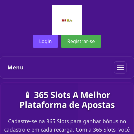
Login
Registrar-se
Menu
📱 365 Slots A Melhor
Plataforma de Apostas
Cadastre-se na 365 Slots para ganhar bônus no
cadastro e em cada recarga. Com a 365 Slots, você