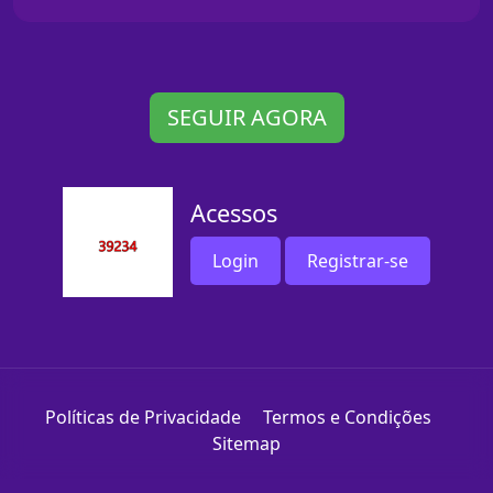
SEGUIR AGORA
Acessos
Login
Registrar-se
Políticas de Privacidade
Termos e Condições
Sitemap