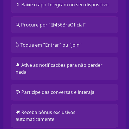
📱 Baixe o app Telegram no seu dispositivo
🔍 Procure por "@456BraOficial"
👆 Toque em "Entrar" ou "Join"
🔔 Ative as notificações para não perder
nada
💬 Participe das conversas e interaja
🎁 Receba bônus exclusivos
automaticamente