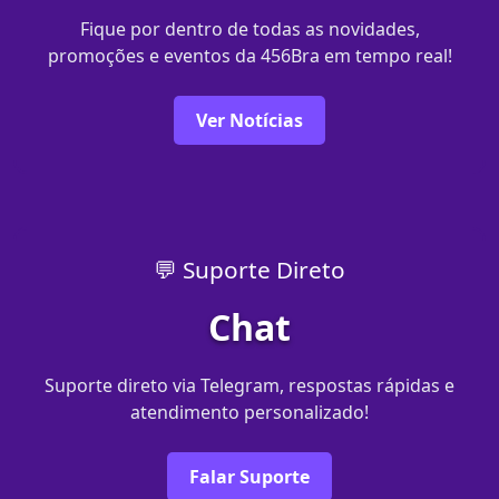
Fique por dentro de todas as novidades,
promoções e eventos da 456Bra em tempo real!
Ver Notícias
💬 Suporte Direto
Chat
Suporte direto via Telegram, respostas rápidas e
atendimento personalizado!
Falar Suporte