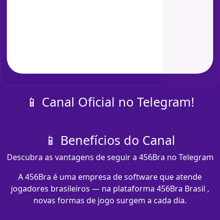
📱 Canal Oficial no Telegram!
📱 Benefícios do Canal
Descubra as vantagens de seguir a 456Bra no Telegram
A 456Bra é uma empresa de software que atende
jogadores brasileiros — na plataforma 456Bra Brasil ,
novas formas de jogo surgem a cada dia.