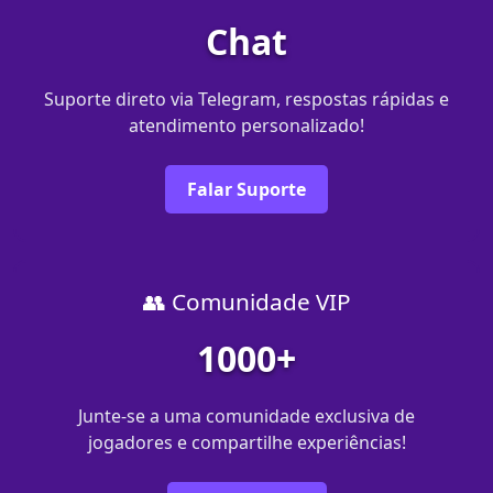
Chat
Suporte direto via Telegram, respostas rápidas e
atendimento personalizado!
Falar Suporte
👥 Comunidade VIP
1000+
Junte-se a uma comunidade exclusiva de
jogadores e compartilhe experiências!