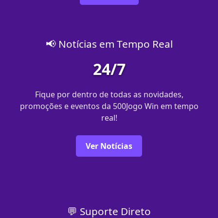
📢 Notícias em Tempo Real
24/7
Fique por dentro de todas as novidades,
promoções e eventos da 500Jogo Win em tempo
real!
Ver Notícias
💬 Suporte Direto