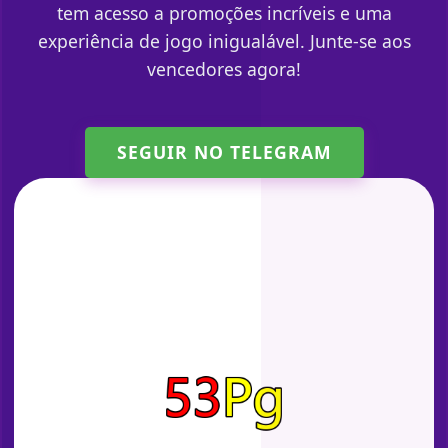
tem acesso a promoções incríveis e uma
experiência de jogo inigualável. Junte-se aos
vencedores agora!
SEGUIR NO TELEGRAM