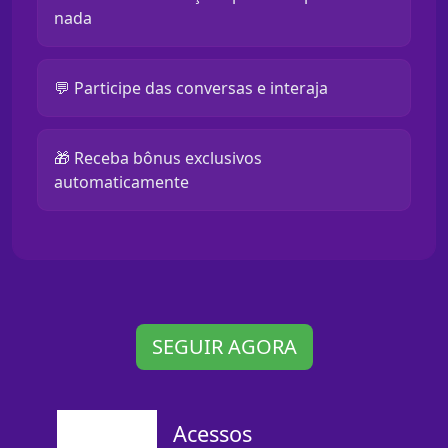
nada
💬 Participe das conversas e interaja
🎁 Receba bônus exclusivos
automaticamente
SEGUIR AGORA
Acessos