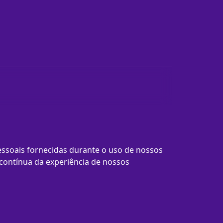
essoais fornecidas durante o uso de nossos
 contínua da experiência de nossos