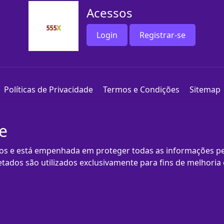
Acessos
Login
Registrar-se
Políticas de Privacidade
Termos e Condições
Sitemap
de
rios e está empenhada em proteger todas as informações p
tados são utilizados exclusivamente para fins de melhoria