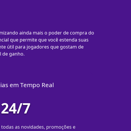
ximizando ainda mais o poder de compra do
ncial que permite que você estenda suas
nte útil para jogadores que gostam de
l de ganho.
cias em Tempo Real
24/7
e todas as novidades, promoções e