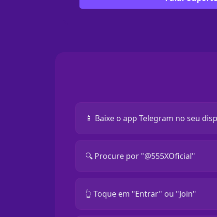
📱 Baixe o app Telegram no seu disp
🔍 Procure por "@555XOficial"
👆 Toque em "Entrar" ou "Join"