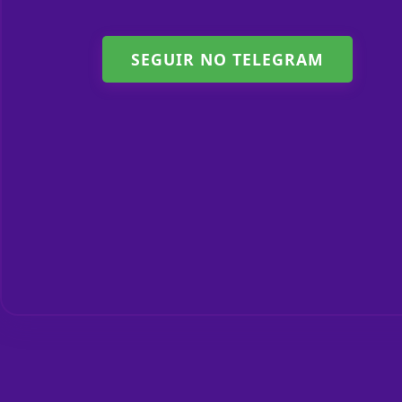
SEGUIR NO TELEGRAM