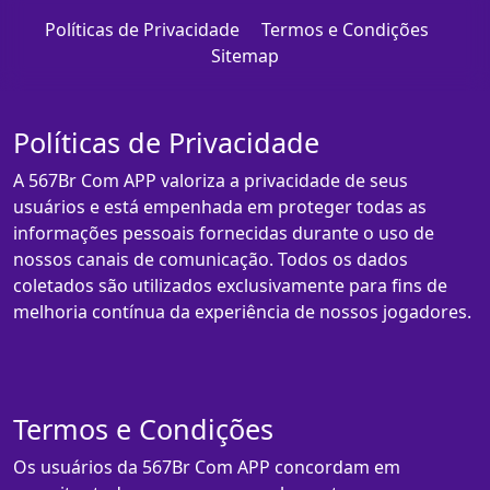
Políticas de Privacidade
Termos e Condições
Sitemap
Políticas de Privacidade
A 567Br Com APP valoriza a privacidade de seus
usuários e está empenhada em proteger todas as
informações pessoais fornecidas durante o uso de
nossos canais de comunicação. Todos os dados
coletados são utilizados exclusivamente para fins de
melhoria contínua da experiência de nossos jogadores.
Termos e Condições
Os usuários da 567Br Com APP concordam em