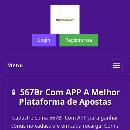
Login
Registrar-se
Menu
📱 567Br Com APP A Melhor
Plataforma de Apostas
Cadastre-se na 567Br Com APP para ganhar
bônus no cadastro e em cada recarga. Com a