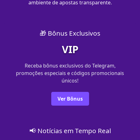
ambiente de apostas transparente.
🎁 Bônus Exclusivos
VIP
Receba bônus exclusivos do Telegram,
promoções especiais e códigos promocionais
únicos!
Ver Bônus
📢 Notícias em Tempo Real