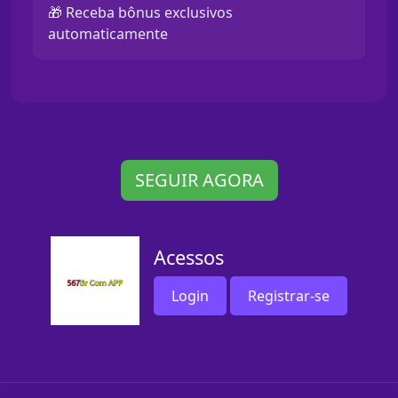
🎁 Receba bônus exclusivos
automaticamente
SEGUIR AGORA
Acessos
Login
Registrar-se