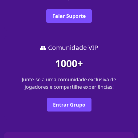
Falar Suporte
👥 Comunidade VIP
1000+
Junte-se a uma comunidade exclusiva de
jogadores e compartilhe experiências!
Entrar Grupo