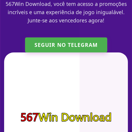
567Win Download, você tem acesso a promoções
incríveis e uma experiência de jogo inigualável.
Junte-se aos vencedores agora!
SEGUIR NO TELEGRAM