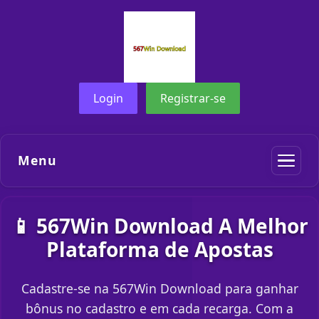
Login
Registrar-se
Menu
📱 567Win Download A Melhor
Plataforma de Apostas
Cadastre-se na 567Win Download para ganhar
bônus no cadastro e em cada recarga. Com a