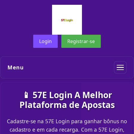
Login
Registrar-se
Menu
📱 57E Login A Melhor
Plataforma de Apostas
Cadastre-se na 57E Login para ganhar bônus no
cadastro e em cada recarga. Com a 57E Login,