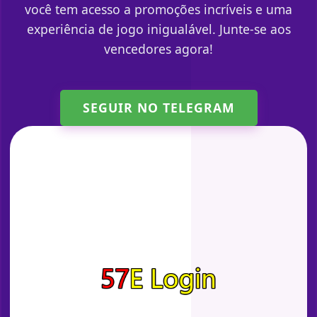
você tem acesso a promoções incríveis e uma
experiência de jogo inigualável. Junte-se aos
vencedores agora!
SEGUIR NO TELEGRAM