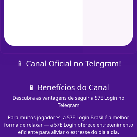
📱 Canal Oficial no Telegram!
📱 Benefícios do Canal
Descubra as vantagens de seguir a 57E Login no
Telegram
Para muitos jogadores, a 57E Login Brasil é a melhor
forma de relaxar — a 57E Login oferece entretenimento
eficiente para aliviar o estresse do dia a dia.