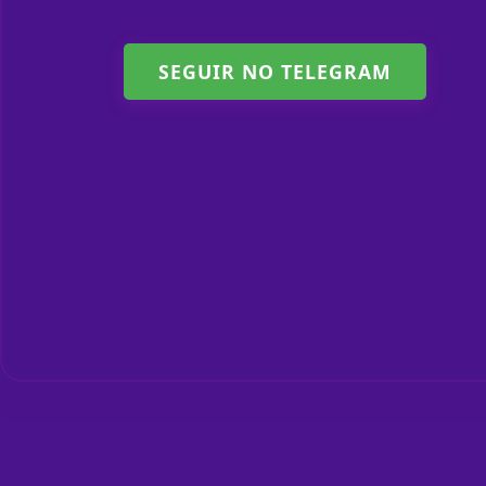
SEGUIR NO TELEGRAM