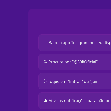
📱 Baixe o app Telegram no seu disp
🔍 Procure por "@59ROficial"
👆 Toque em "Entrar" ou "Join"
🔔 Ative as notificações para não p