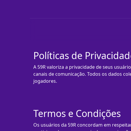
Políticas de Privacida
A 59R valoriza a privacidade de seus usuár
canais de comunicação. Todos os dados cole
jogadores.
Termos e Condições
Os usuários da 59R concordam em respeitar 