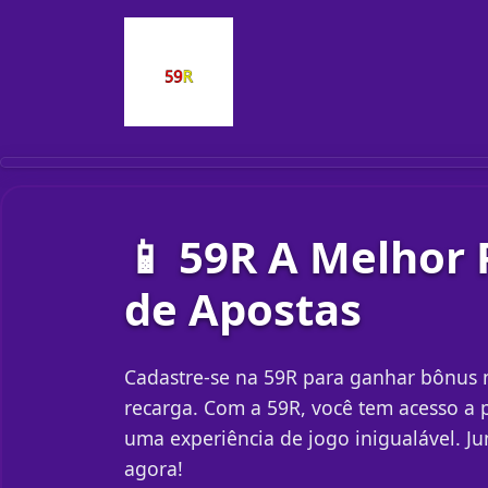
📱 59R A Melhor
de Apostas
Cadastre-se na 59R para ganhar bônus 
recarga. Com a 59R, você tem acesso a 
uma experiência de jogo inigualável. J
agora!