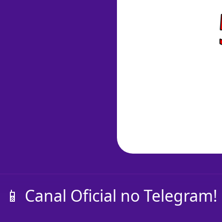
📱 Canal Oficial no Telegram!