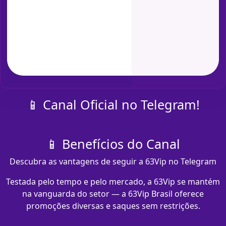
📱 Canal Oficial no Telegram!
📱 Benefícios do Canal
Descubra as vantagens de seguir a 63Vip no Telegram
Testada pelo tempo e pelo mercado, a 63Vip se mantém
na vanguarda do setor — a 63Vip Brasil oferece
promoções diversas e saques sem restrições.