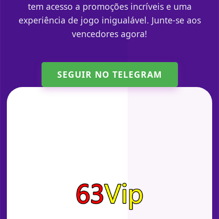
tem acesso a promoções incríveis e uma
experiência de jogo inigualável. Junte-se aos
vencedores agora!
SEGUIR NO TELEGRAM