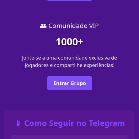
👥 Comunidade VIP
1000+
Junte-se a uma comunidade exclusiva de
jogadores e compartilhe experiências!
Entrar Grupo
📱 Como Seguir no Telegram