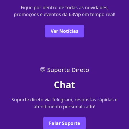
Fique por dentro de todas as novidades,
promoções e eventos da 63Vip em tempo real!
Ver Notícias
💬 Suporte Direto
Chat
Suporte direto via Telegram, respostas rápidas e
atendimento personalizado!
Falar Suporte