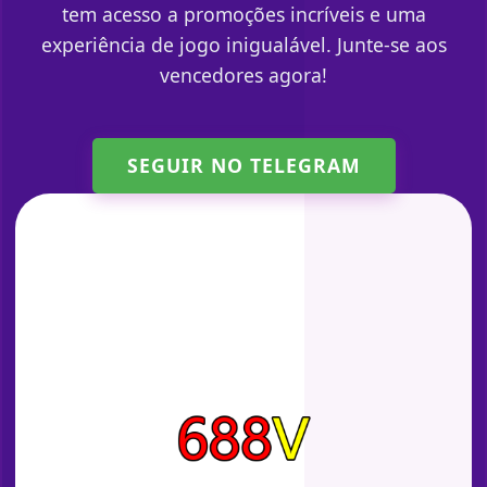
tem acesso a promoções incríveis e uma
experiência de jogo inigualável. Junte-se aos
vencedores agora!
SEGUIR NO TELEGRAM