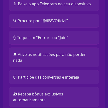
📱 Baixe o app Telegram no seu dispositivo
🔍 Procure por "@688VOficial"
👆 Toque em "Entrar" ou "Join"
🔔 Ative as notificações para não perder
nada
💬 Participe das conversas e interaja
🎁 Receba bônus exclusivos
automaticamente