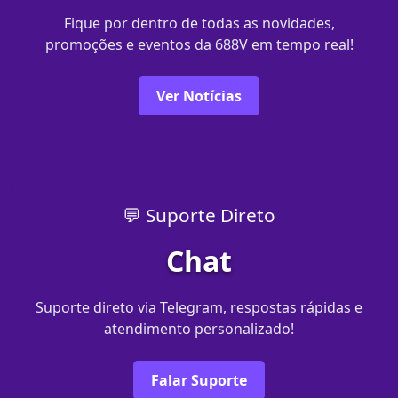
Fique por dentro de todas as novidades,
promoções e eventos da 688V em tempo real!
Ver Notícias
💬 Suporte Direto
Chat
Suporte direto via Telegram, respostas rápidas e
atendimento personalizado!
Falar Suporte