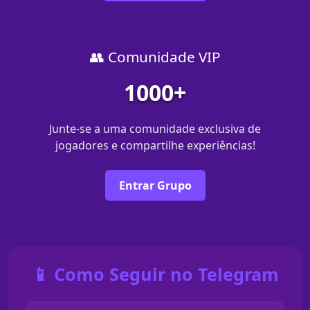
👥 Comunidade VIP
1000+
Junte-se a uma comunidade exclusiva de
jogadores e compartilhe experiências!
Entrar Grupo
📱 Como Seguir no Telegram