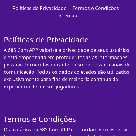
Políticas de Privacidade
Termos e Condições
Sitemap
Políticas de Privacidade
A 68S Com APP valoriza a privacidade de seus usuários
e está empenhada em proteger todas as informações
pessoais fornecidas durante o uso de nossos canais de
comunicação. Todos os dados coletados são utilizados
exclusivamente para fins de melhoria contínua da
experiência de nossos jogadores.
Termos e Condições
Os usuários da 68S Com APP concordam em respeitar