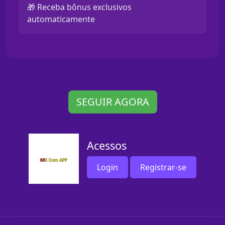
🎁 Receba bônus exclusivos
automaticamente
SEGUIR AGORA
Acessos
Login
Registrar-se