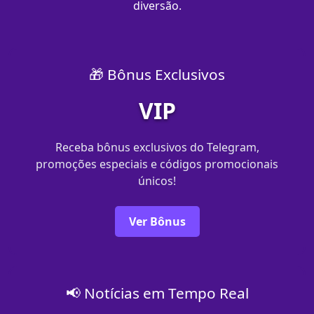
diversão.
🎁 Bônus Exclusivos
VIP
Receba bônus exclusivos do Telegram,
promoções especiais e códigos promocionais
únicos!
Ver Bônus
📢 Notícias em Tempo Real