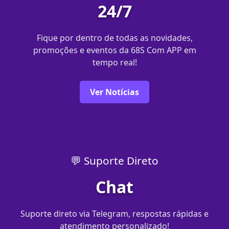
24/7
Fique por dentro de todas as novidades,
promoções e eventos da 68S Com APP em
tempo real!
Ver Notícias
💬 Suporte Direto
Chat
Suporte direto via Telegram, respostas rápidas e
atendimento personalizado!