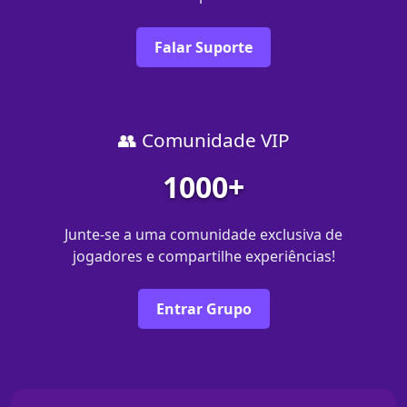
Falar Suporte
👥 Comunidade VIP
1000+
Junte-se a uma comunidade exclusiva de
jogadores e compartilhe experiências!
Entrar Grupo