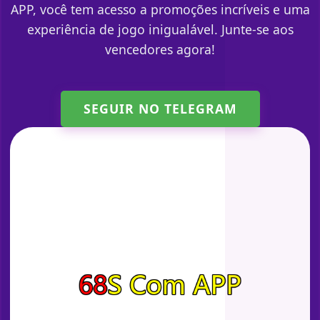
APP, você tem acesso a promoções incríveis e uma
experiência de jogo inigualável. Junte-se aos
vencedores agora!
SEGUIR NO TELEGRAM