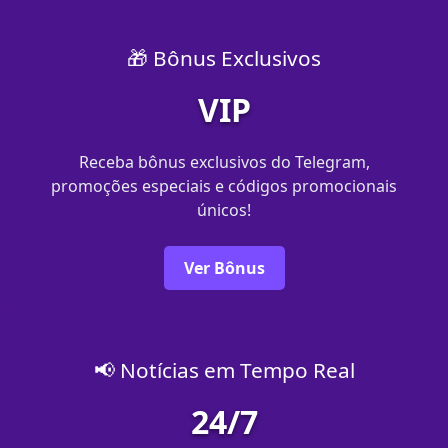
🎁 Bônus Exclusivos
VIP
Receba bônus exclusivos do Telegram,
promoções especiais e códigos promocionais
únicos!
Ver Bônus
📢 Notícias em Tempo Real
24/7