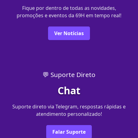
Fique por dentro de todas as novidades,
promoções e eventos da 69H em tempo real!
Ver Notícias
💬 Suporte Direto
Chat
Suporte direto via Telegram, respostas rápidas e
atendimento personalizado!
Falar Suporte