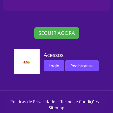
SEGUIR AGORA
Acessos
Login
Registrar-se
Políticas de Privacidade
Termos e Condições
Sitemap