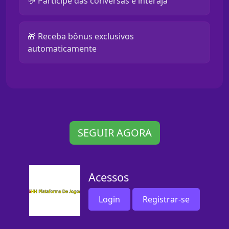
💬 Participe das conversas e interaja
🎁 Receba bônus exclusivos
automaticamente
SEGUIR AGORA
Acessos
Login
Registrar-se