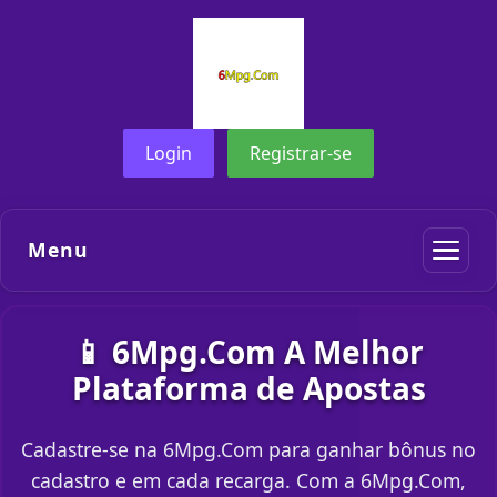
Login
Registrar-se
Menu
📱 6Mpg.Com A Melhor
Plataforma de Apostas
Cadastre-se na 6Mpg.Com para ganhar bônus no
cadastro e em cada recarga. Com a 6Mpg.Com,