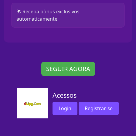
🎁 Receba bônus exclusivos
automaticamente
SEGUIR AGORA
Acessos
Login
Registrar-se