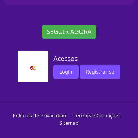
SEGUIR AGORA
Acessos
Login
Registrar-se
Políticas de Privacidade
Termos e Condições
Sitemap