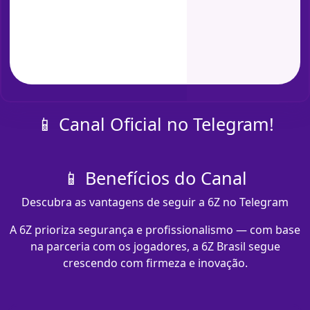
📱 Canal Oficial no Telegram!
📱 Benefícios do Canal
Descubra as vantagens de seguir a 6Z no Telegram
A 6Z prioriza segurança e profissionalismo — com base
na parceria com os jogadores, a 6Z Brasil segue
crescendo com firmeza e inovação.