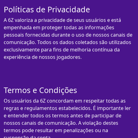
Políticas de Privacidade
A 6Z valoriza a privacidade de seus usuários e está
empenhada em proteger todas as informações
pessoais fornecidas durante o uso de nossos canais de
comunicação. Todos os dados coletados são utilizados
exclusivamente para fins de melhoria contínua da
experiência de nossos jogadores.
Termos e Condições
Os usuários da 6Z concordam em respeitar todas as
regras e regulamentos estabelecidos. É importante ler
e entender todos os termos antes de participar de
nossos canais de comunicação. A violação destes
termos pode resultar em penalizações ou na
suspensão da conta.