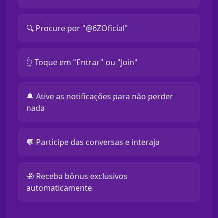
🔍 Procure por "@6ZOficial"
👆 Toque em "Entrar" ou "Join"
🔔 Ative as notificações para não perder
nada
💬 Participe das conversas e interaja
🎁 Receba bônus exclusivos
automaticamente