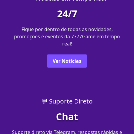
24/7
Fique por dentro de todas as novidades,
promoções e eventos da 7777Game em tempo
real!
Ver Notícias
💬 Suporte Direto
Chat
Suporte direto via Telegram, respostas rápidas e