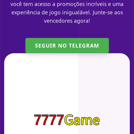
você tem acesso a promoções incríveis e uma
experiência de jogo inigualável. Junte-se aos
vencedores agora!
SEGUIR NO TELEGRAM