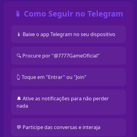
📱 Como Seguir no Telegram
📱 Baixe o app Telegram no seu dispositivo
🔍 Procure por "@7777GameOficial"
👆 Toque em "Entrar" ou "Join"
🔔 Ative as notificações para não perder
nada
💬 Participe das conversas e interaja