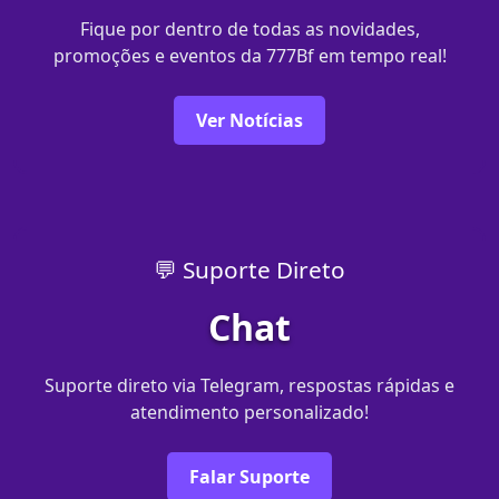
Fique por dentro de todas as novidades,
promoções e eventos da 777Bf em tempo real!
Ver Notícias
💬 Suporte Direto
Chat
Suporte direto via Telegram, respostas rápidas e
atendimento personalizado!
Falar Suporte