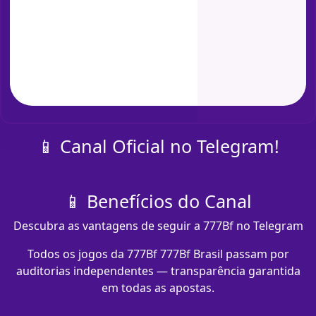
📱 Canal Oficial no Telegram!
📱 Benefícios do Canal
Descubra as vantagens de seguir a 777Bf no Telegram
Todos os jogos da 777Bf 777Bf Brasil passam por
auditorias independentes — transparência garantida
em todas as apostas.