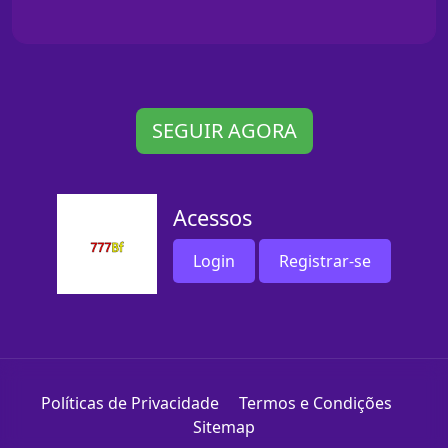
SEGUIR AGORA
Acessos
Login
Registrar-se
Políticas de Privacidade
Termos e Condições
Sitemap