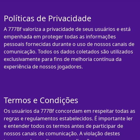
Políticas de Privacidade
A 777Bf valoriza a privacidade de seus usuários e está
empenhada em proteger todas as informações
pessoais fornecidas durante o uso de nossos canais de
comunicação. Todos os dados coletados são utilizados
exclusivamente para fins de melhoria contínua da
experiência de nossos jogadores.
Termos e Condições
Os usuários da 777Bf concordam em respeitar todas as
regras e regulamentos estabelecidos. É importante ler
e entender todos os termos antes de participar de
nossos canais de comunicação. A violação destes