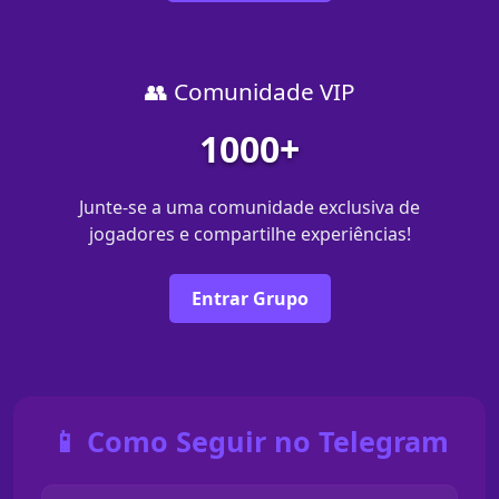
👥 Comunidade VIP
1000+
Junte-se a uma comunidade exclusiva de
jogadores e compartilhe experiências!
Entrar Grupo
📱 Como Seguir no Telegram