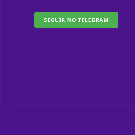
SEGUIR NO TELEGRAM