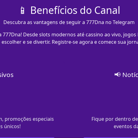
📱 Benefícios do Canal
Descubra as vantagens de seguir a 777Dna no Telegram
 777Dna! Desde slots modernos até cassino ao vivo, jogos
 escolher e se divertir. Registre-se agora e comece sua jorn
sivos
📢 Notí
m, promoções especiais
Fique por dentro d
s únicos!
eventos d