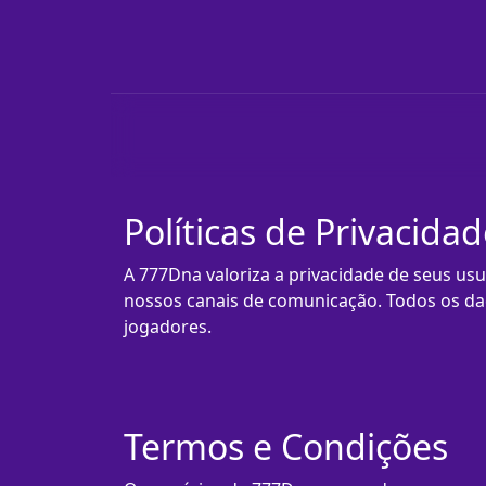
Políticas de Privacida
A 777Dna valoriza a privacidade de seus us
nossos canais de comunicação. Todos os dad
jogadores.
Termos e Condições