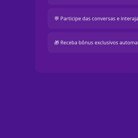
💬 Participe das conversas e interaj
🎁 Receba bônus exclusivos autom