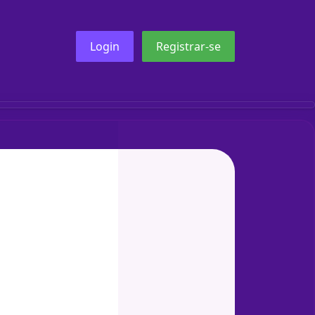
Login
Registrar-se