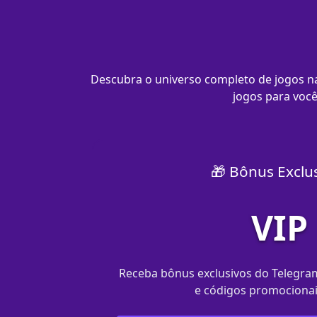
Descubra o universo completo de jogos na
jogos para você
🎁 Bônus Exclu
VIP
Receba bônus exclusivos do Telegra
e códigos promocionai