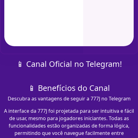
📱 Canal Oficial no Telegram!
📱 Benefícios do Canal
Descubra as vantagens de seguir a 777J no Telegram
A interface da 777J foi projetada para ser intuitiva e fácil
de usar, mesmo para jogadores iniciantes. Todas as
funcionalidades estão organizadas de forma lógica,
permitindo que você navegue facilmente entre