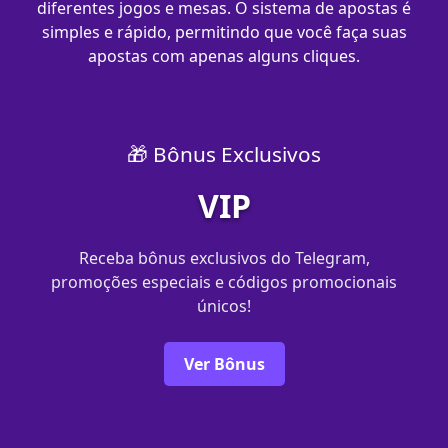
diferentes jogos e mesas. O sistema de apostas é
simples e rápido, permitindo que você faça suas
apostas com apenas alguns cliques.
🎁 Bônus Exclusivos
VIP
Receba bônus exclusivos do Telegram,
promoções especiais e códigos promocionais
únicos!
Ver Bônus