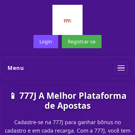
Login
Registrar-se
Menu
📱 777J A Melhor Plataforma
de Apostas
Cadastre-se na 777J para ganhar bônus no
cadastro e em cada recarga. Com a 777J, você tem