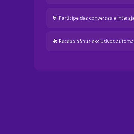
💬 Participe das conversas e interaj
🎁 Receba bônus exclusivos autom