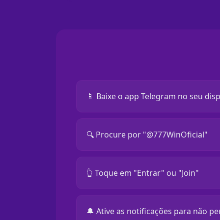
📱 Baixe o app Telegram no seu disp
🔍 Procure por "@777WinOficial"
👆 Toque em "Entrar" ou "Join"
🔔 Ative as notificações para não p