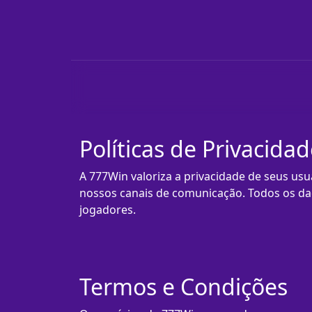
Políticas de Privacida
A 777Win valoriza a privacidade de seus us
nossos canais de comunicação. Todos os dad
jogadores.
Termos e Condições