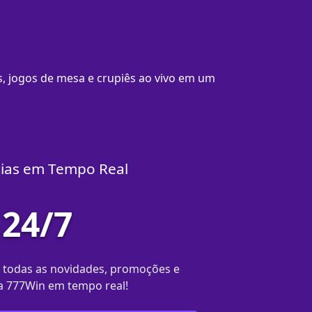
ts, jogos de mesa e crupiês ao vivo em um
cias em Tempo Real
24/7
e todas as novidades, promoções e
a 777Win em tempo real!