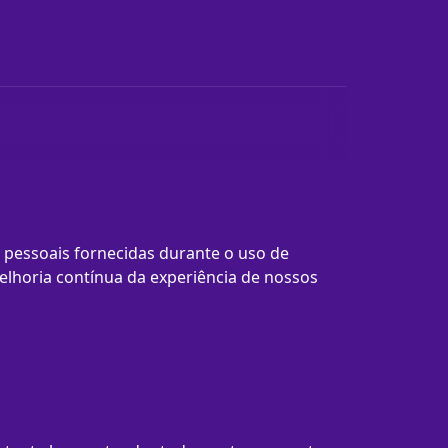
 pessoais fornecidas durante o uso de
elhoria contínua da experiência de nossos