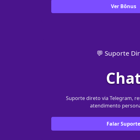
Ver Bônus
💬 Suporte Di
Cha
Suporte direto via Telegram, r
atendimento persona
Falar Suport