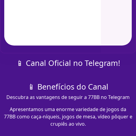
📱 Canal Oficial no Telegram!
📱 Benefícios do Canal
Descubra as vantagens de seguir a 77BB no Telegram
Apresentamos uma enorme variedade de jogos da
77BB como caça-níqueis, jogos de mesa, vídeo pôquer e
crupiês ao vivo.