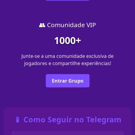
👥 Comunidade VIP
1000+
Junte-se a uma comunidade exclusiva de
jogadores e compartilhe experiências!
Entrar Grupo
📱 Como Seguir no Telegram