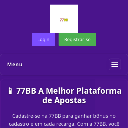
Login
Registrar-se
Menu
📱 77BB A Melhor Plataforma
de Apostas
Cadastre-se na 77BB para ganhar bônus no
cadastro e em cada recarga. Com a 77BB, você