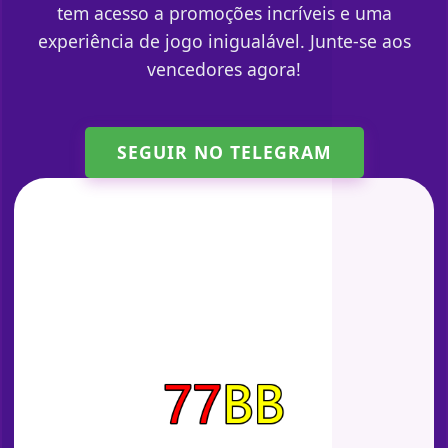
tem acesso a promoções incríveis e uma
experiência de jogo inigualável. Junte-se aos
vencedores agora!
SEGUIR NO TELEGRAM