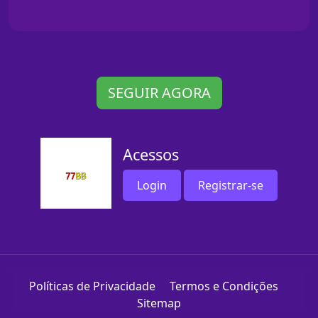
SEGUIR AGORA
Acessos
Login
Registrar-se
Políticas de Privacidade
Termos e Condições
Sitemap