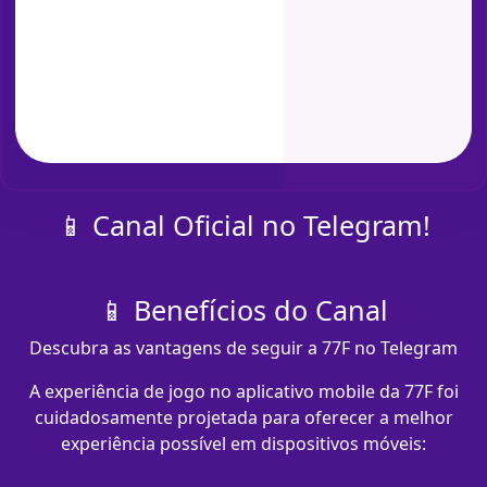
📱 Canal Oficial no Telegram!
📱 Benefícios do Canal
Descubra as vantagens de seguir a 77F no Telegram
A experiência de jogo no aplicativo mobile da 77F foi
cuidadosamente projetada para oferecer a melhor
experiência possível em dispositivos móveis: