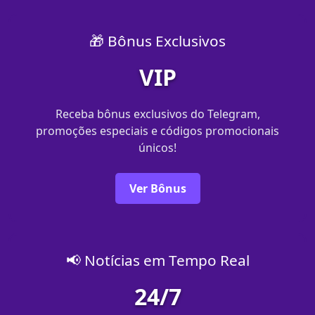
🎁 Bônus Exclusivos
VIP
Receba bônus exclusivos do Telegram,
promoções especiais e códigos promocionais
únicos!
Ver Bônus
📢 Notícias em Tempo Real
24/7