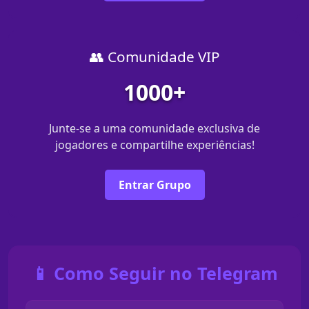
👥 Comunidade VIP
1000+
Junte-se a uma comunidade exclusiva de
jogadores e compartilhe experiências!
Entrar Grupo
📱 Como Seguir no Telegram