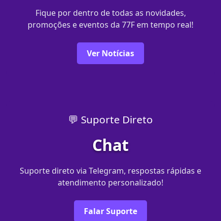
Fique por dentro de todas as novidades,
promoções e eventos da 77F em tempo real!
Ver Notícias
💬 Suporte Direto
Chat
Suporte direto via Telegram, respostas rápidas e
atendimento personalizado!
Falar Suporte