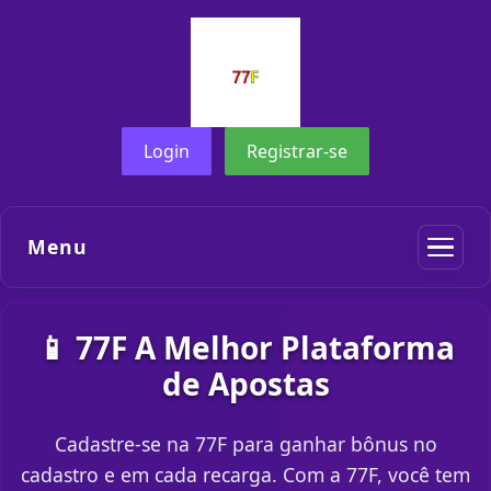
Login
Registrar-se
Menu
📱 77F A Melhor Plataforma
de Apostas
Cadastre-se na 77F para ganhar bônus no
cadastro e em cada recarga. Com a 77F, você tem