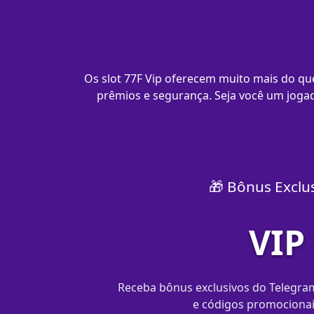
Os slot 77F Vip oferecem muito mais do qu
prêmios e segurança. Seja você um jogado
🎁 Bônus Exclu
VIP
Receba bônus exclusivos do Telegra
e códigos promocionai