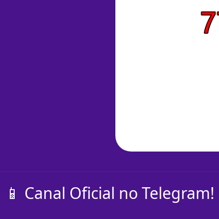
📱 Canal Oficial no Telegram!