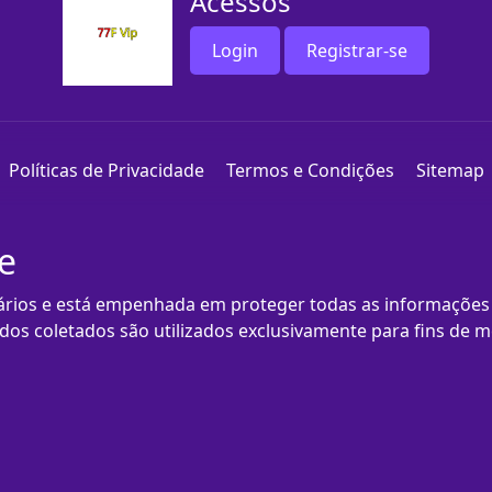
Acessos
Login
Registrar-se
Políticas de Privacidade
Termos e Condições
Sitemap
de
suários e está empenhada em proteger todas as informações
os coletados são utilizados exclusivamente para fins de m