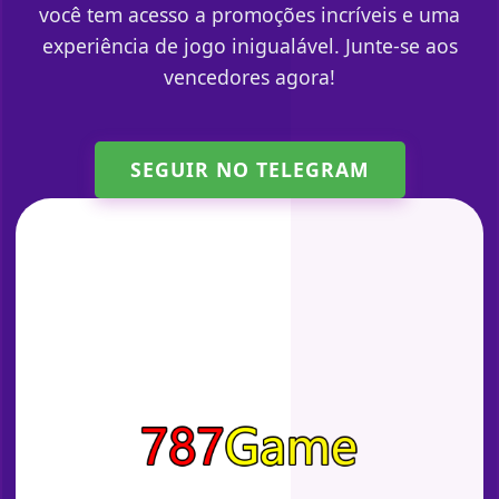
você tem acesso a promoções incríveis e uma
experiência de jogo inigualável. Junte-se aos
vencedores agora!
SEGUIR NO TELEGRAM