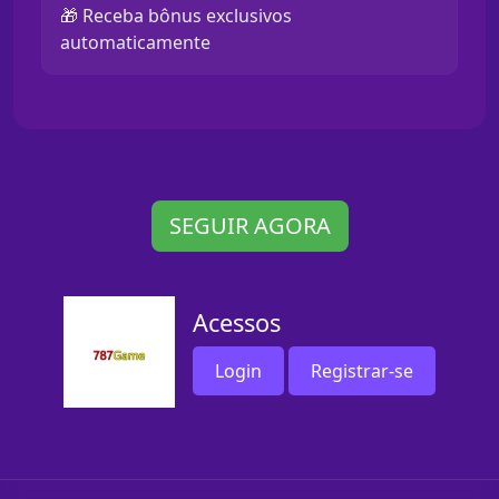
🎁 Receba bônus exclusivos
automaticamente
SEGUIR AGORA
Acessos
Login
Registrar-se