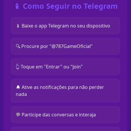
📱 Como Seguir no Telegram
📱 Baixe o app Telegram no seu dispositivo
🔍 Procure por "@787GameOficial"
👆 Toque em "Entrar" ou "Join"
🔔 Ative as notificações para não perder
nada
💬 Participe das conversas e interaja