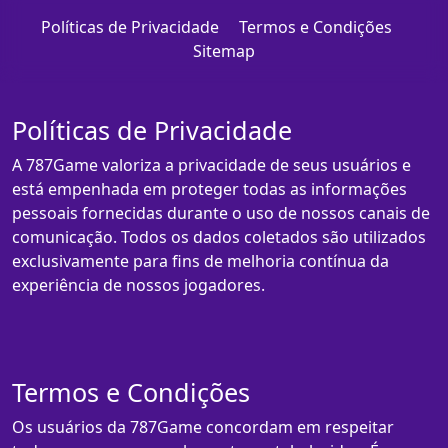
Políticas de Privacidade
Termos e Condições
Sitemap
Políticas de Privacidade
A 787Game valoriza a privacidade de seus usuários e
está empenhada em proteger todas as informações
pessoais fornecidas durante o uso de nossos canais de
comunicação. Todos os dados coletados são utilizados
exclusivamente para fins de melhoria contínua da
experiência de nossos jogadores.
Termos e Condições
Os usuários da 787Game concordam em respeitar