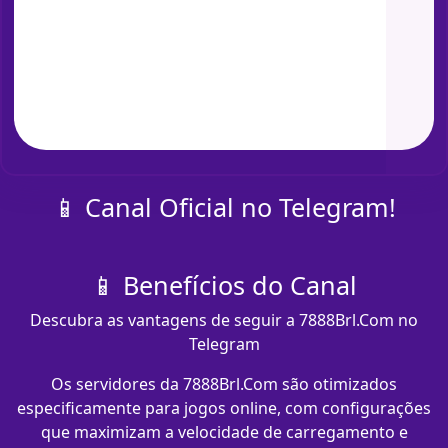
📱 Canal Oficial no Telegram!
📱 Benefícios do Canal
Descubra as vantagens de seguir a 7888Brl.Com no
Telegram
Os servidores da 7888Brl.Com são otimizados
especificamente para jogos online, com configurações
que maximizam a velocidade de carregamento e