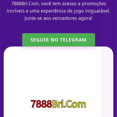
7888Brl.Com, você tem acesso a promoções
incríveis e uma experiência de jogo inigualável.
Junte-se aos vencedores agora!
SEGUIR NO TELEGRAM