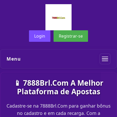
Login
Registrar-se
Menu
📱 7888Brl.Com A Melhor
Plataforma de Apostas
Cadastre-se na 7888Brl.Com para ganhar bônus
no cadastro e em cada recarga. Com a