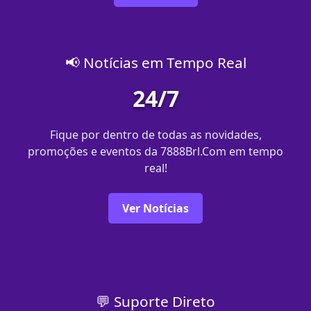
📢 Notícias em Tempo Real
24/7
Fique por dentro de todas as novidades,
promoções e eventos da 7888Brl.Com em tempo
real!
Ver Notícias
💬 Suporte Direto