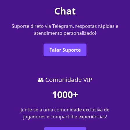
Chat
Suporte direto via Telegram, respostas rápidas e
atendimento personalizado!
Falar Suporte
👥 Comunidade VIP
1000+
Junte-se a uma comunidade exclusiva de
jogadores e compartilhe experiências!