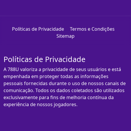
Políticas de Privacidade
Termos e Condições
Sitemap
Políticas de Privacidade
A 788U valoriza a privacidade de seus usuários e está
empenhada em proteger todas as informações
pessoais fornecidas durante o uso de nossos canais de
comunicação. Todos os dados coletados são utilizados
exclusivamente para fins de melhoria contínua da
experiência de nossos jogadores.