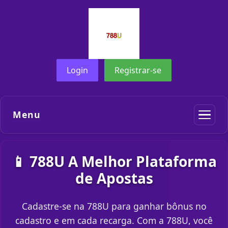
Login
Registrar-se
Menu
📱 788U A Melhor Plataforma
de Apostas
Cadastre-se na 788U para ganhar bônus no
cadastro e em cada recarga. Com a 788U, você