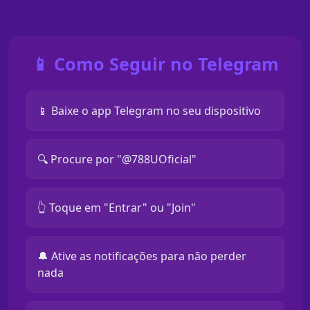
📱 Como Seguir no Telegram
📱 Baixe o app Telegram no seu dispositivo
🔍 Procure por "@788UOficial"
👆 Toque em "Entrar" ou "Join"
🔔 Ative as notificações para não perder
nada