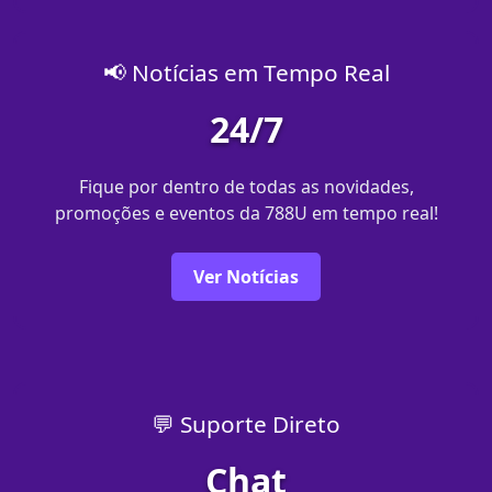
📢 Notícias em Tempo Real
24/7
Fique por dentro de todas as novidades,
promoções e eventos da 788U em tempo real!
Ver Notícias
💬 Suporte Direto
Chat