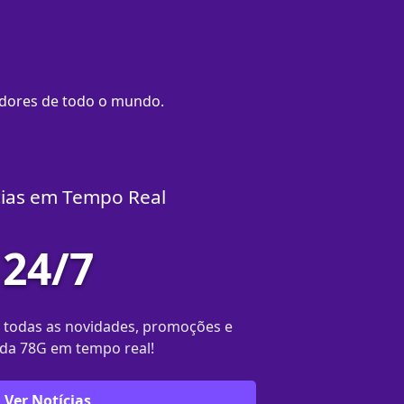
gadores de todo o mundo.
cias em Tempo Real
24/7
e todas as novidades, promoções e
 da 78G em tempo real!
Ver Notícias