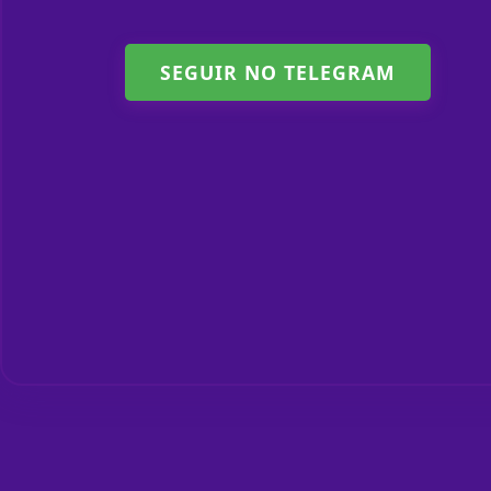
SEGUIR NO TELEGRAM