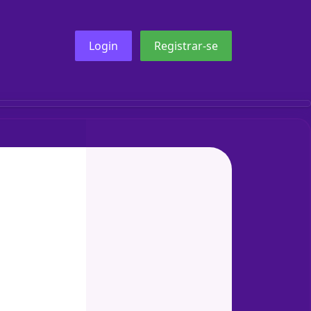
Login
Registrar-se