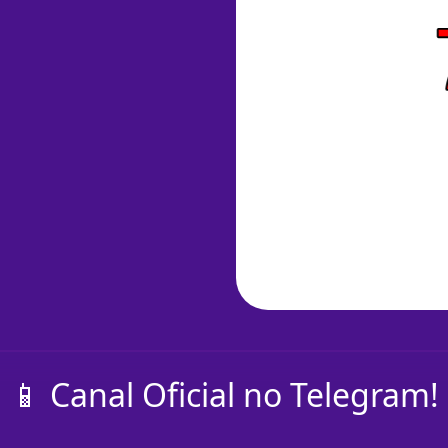
📱 Canal Oficial no Telegram!