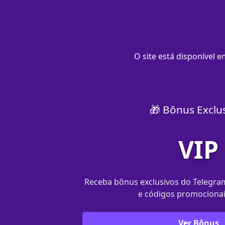
O site está disponível 
🎁 Bônus Exclu
VIP
Receba bônus exclusivos do Telegra
e códigos promocionai
Ver Bônus