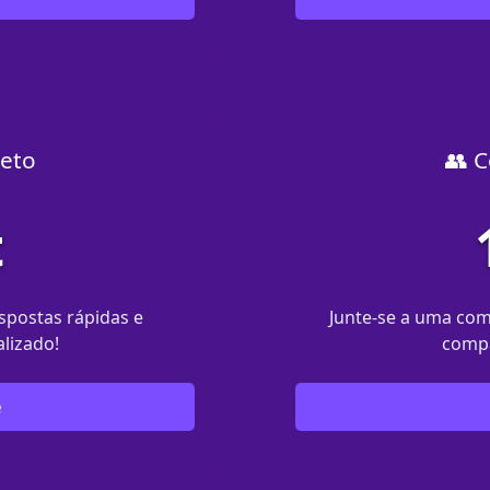
reto
👥 
t
espostas rápidas e
Junte-se a uma com
lizado!
compa
e