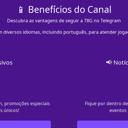
📱 Benefícios do Canal
Descubra as vantagens de seguir a 78G no Telegram
em diversos idiomas, incluindo português, para atender jo
sivos
📢 Notí
m, promoções especiais
Fique por dentro d
s únicos!
eventos