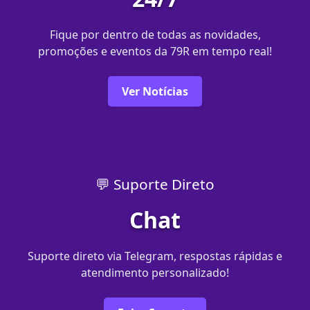
Fique por dentro de todas as novidades,
promoções e eventos da 79R em tempo real!
Ver Notícias
💬 Suporte Direto
Chat
Suporte direto via Telegram, respostas rápidas e
atendimento personalizado!