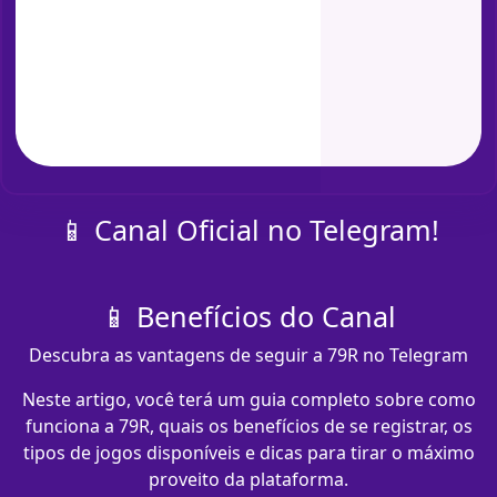
📱 Canal Oficial no Telegram!
📱 Benefícios do Canal
Descubra as vantagens de seguir a 79R no Telegram
Neste artigo, você terá um guia completo sobre como
funciona a 79R, quais os benefícios de se registrar, os
tipos de jogos disponíveis e dicas para tirar o máximo
proveito da plataforma.