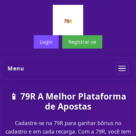
Login
Registrar-se
Menu
📱 79R A Melhor Plataforma
de Apostas
Cadastre-se na 79R para ganhar bônus no
cadastro e em cada recarga. Com a 79R, você tem