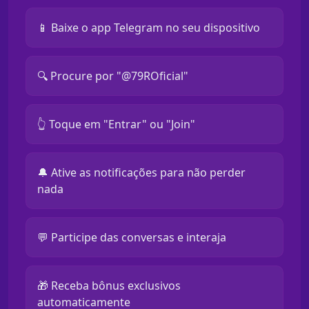
📱 Baixe o app Telegram no seu dispositivo
🔍 Procure por "@79ROficial"
👆 Toque em "Entrar" ou "Join"
🔔 Ative as notificações para não perder
nada
💬 Participe das conversas e interaja
🎁 Receba bônus exclusivos
automaticamente