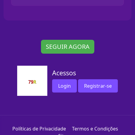
SEGUIR AGORA
Acessos
Login
Registrar-se
Políticas de Privacidade
Termos e Condições