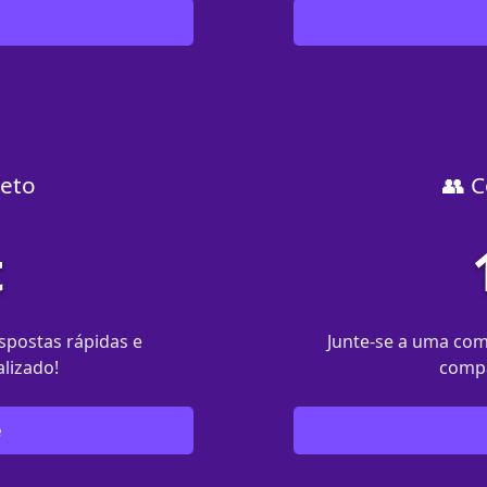
reto
👥 
t
espostas rápidas e
Junte-se a uma com
lizado!
compa
e