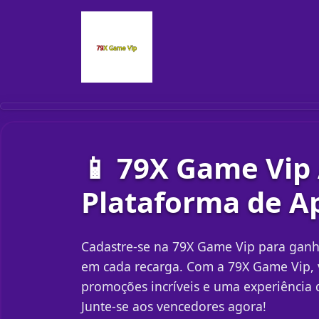
📱 79X Game Vip
Plataforma de A
Cadastre-se na 79X Game Vip para ganh
em cada recarga. Com a 79X Game Vip, 
promoções incríveis e uma experiência d
Junte-se aos vencedores agora!