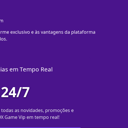
am
rme exclusivo e às vantagens da plataforma
dos.
cias em Tempo Real
24/7
e todas as novidades, promoções e
9X Game Vip em tempo real!