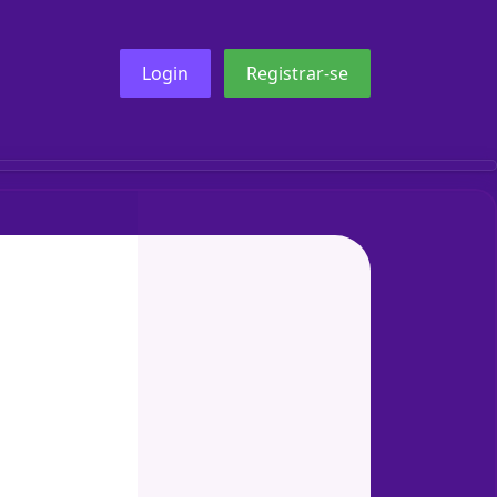
Login
Registrar-se