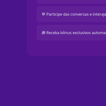
💬 Participe das conversas e interaj
🎁 Receba bônus exclusivos autom