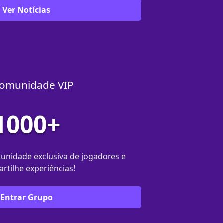
Ver Notícias
Comunidade VIP
1000+
unidade exclusiva de jogadores e
rtilhe experiências!
Entrar Grupo