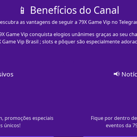
📱 Benefícios do Canal
escubra as vantagens de seguir a 79X Game Vip no Telegr
X Game Vip conquista elogios unânimes graças ao seu cha
 Game Vip Brasil ; slots e pôquer são especialmente adora
sivos
📢 Notí
m, promoções especiais
Fique por dentro d
s únicos!
eventos da 7