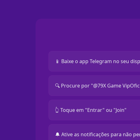
📱 Baixe o app Telegram no seu disp
🔍 Procure por "@79X Game VipOfici
👆 Toque em "Entrar" ou "Join"
🔔 Ative as notificações para não p