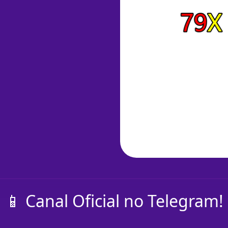
📱 Canal Oficial no Telegram!