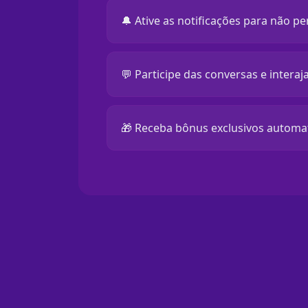
🔔 Ative as notificações para não p
💬 Participe das conversas e interaj
🎁 Receba bônus exclusivos autom