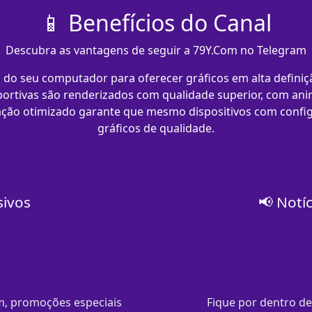
📱 Benefícios do Canal
Descubra as vantagens de seguir a 79Y.Com no Telegram
ca do seu computador para oferecer gráficos em alta definiç
portivas são renderizados com qualidade superior, com anim
ização otimizado garante que mesmo dispositivos com conf
gráficos de qualidade.
sivos
📢 Notí
m, promoções especiais
Fique por dentro d