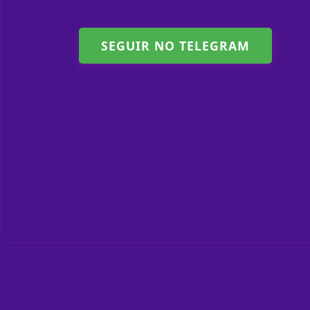
SEGUIR NO TELEGRAM