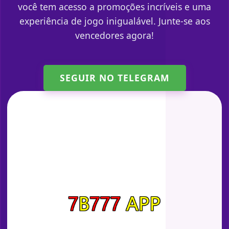
você tem acesso a promoções incríveis e uma
experiência de jogo inigualável. Junte-se aos
vencedores agora!
SEGUIR NO TELEGRAM