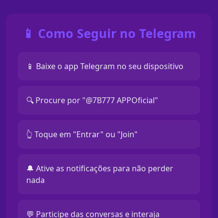
📱 Como Seguir no Telegram
📱 Baixe o app Telegram no seu dispositivo
🔍 Procure por "@7B777 APPOficial"
👆 Toque em "Entrar" ou "Join"
🔔 Ative as notificações para não perder
nada
💬 Participe das conversas e interaja