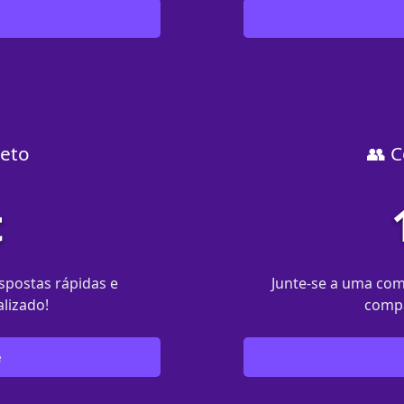
reto
👥 
t
espostas rápidas e
Junte-se a uma com
lizado!
compa
e