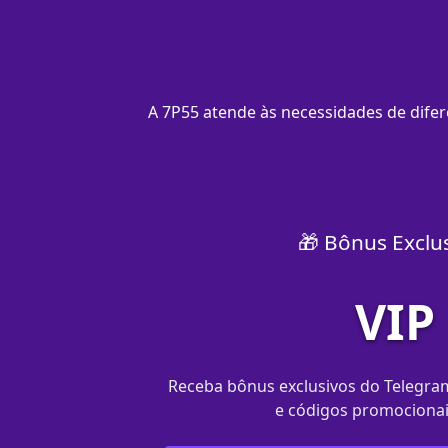
A 7P55 atende às necessidades de difer
🎁 Bônus Exclu
VIP
Receba bônus exclusivos do Telegra
e códigos promocionai