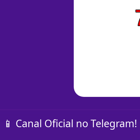
📱 Canal Oficial no Telegram!