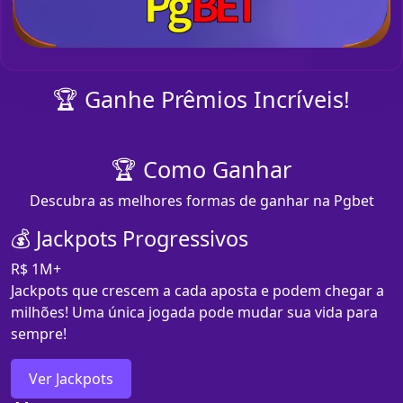
🏆 Ganhe Prêmios Incríveis!
🏆 Como Ganhar
Descubra as melhores formas de ganhar na Pgbet
💰 Jackpots Progressivos
R$ 1M+
Jackpots que crescem a cada aposta e podem chegar a
milhões! Uma única jogada pode mudar sua vida para
sempre!
Ver Jackpots