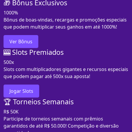
🎁 Bônus Exclusivos
1000%
Bônus de boas-vindas, recargas e promoções especiais
que podem multiplicar seus ganhos em até 1000%!
Ver Bônus
🎰 Slots Premiados
500x
Slots com multiplicadores gigantes e recursos especiais
que podem pagar até 500x sua aposta!
Jogar Slots
🏆 Torneios Semanais
R$ 50K
Participe de torneios semanais com prêmios
garantidos de até R$ 50.000! Competição e diversão