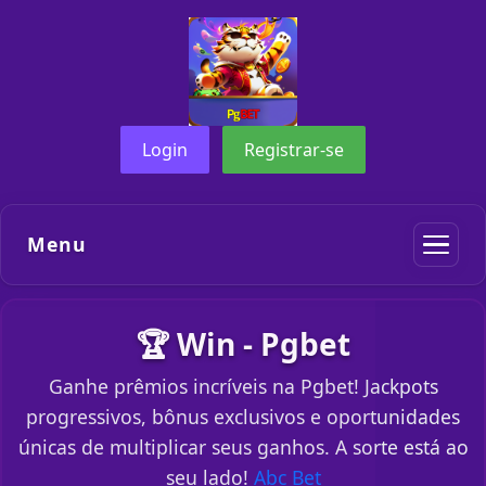
Login
Registrar-se
Menu
🏆 Win - Pgbet
Ganhe prêmios incríveis na Pgbet! Jackpots
progressivos, bônus exclusivos e oportunidades
únicas de multiplicar seus ganhos. A sorte está ao
seu lado!
Abc Bet