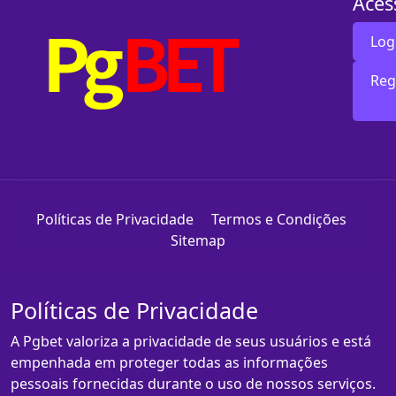
Aces
Log
Reg
Políticas de Privacidade
Termos e Condições
Sitemap
Políticas de Privacidade
A Pgbet valoriza a privacidade de seus usuários e está
empenhada em proteger todas as informações
pessoais fornecidas durante o uso de nossos serviços.